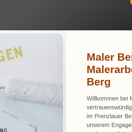
Maler Be
Malerarb
Berg
Willkommen bei M
vertrauenswürdig
im Prenzlauer Be
unserem Engageme