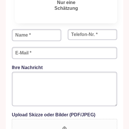
Nur eine
Schätzung
N
T
a
e
m
l
e
e
E
*
f
-
o
M
n
a
Ihre Nachricht
-
i
N
l
r
*
.
*
Upload Skizze oder Bilder (PDF/JPEG)