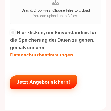
Drag & Drop Files,
Choose Files to Upload
You can upload up to 3 files.
D
Hier klicken, um Einverständnis für
a
die Speicherung der Daten zu geben,
t
e
gemäß unserer
n
Datenschutzbestimmungen
.
s
c
h
u
t
z
Jetzt Angebot sichern!
*
Alternative: