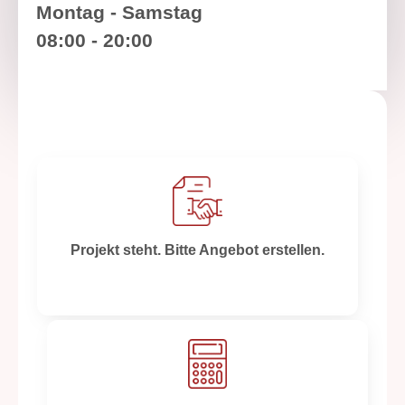
Montag - Samstag
08:00 - 20:00
M
u
l
t
i
Projekt steht. Bitte Angebot erstellen.
p
l
e
C
h
o
i
c
e