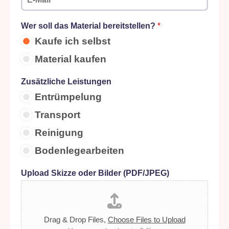
-
f
M
o
a
n
Wer soll das Material bereitstellen?
*
i
-
Kaufe ich selbst
l
N
*
r
Material kaufen
.
*
Zusätzliche Leistungen
Entrümpelung
Transport
Reinigung
Bodenlegearbeiten
Upload Skizze oder Bilder (PDF/JPEG)
Drag & Drop Files,
Choose Files to Upload