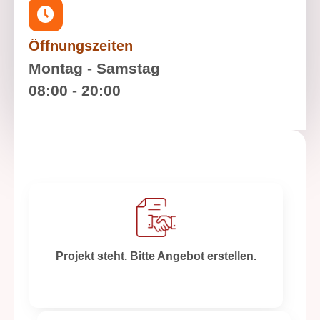
Öffnungszeiten
Montag - Samstag
08:00 - 20:00
M
u
l
t
i
Projekt steht. Bitte Angebot erstellen.
p
l
e
C
h