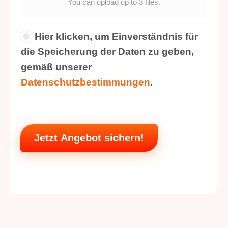
You can upload up to 3 files.
D
Hier klicken, um Einverständnis für
a
die Speicherung der Daten zu geben,
t
e
gemäß unserer
n
Datenschutzbestimmungen
.
s
c
h
u
t
z
Jetzt Angebot sichern!
*
Alternative: